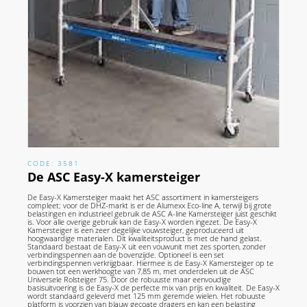
CODE: 3581
De ASC Easy-X kamersteiger
De Easy-X Kamersteiger maakt het ASC assortiment in kamersteigers
compleet; voor de DHZ-markt is er de Alumexx Eco-line A, terwijl bij grote
belastingen en industrieel gebruik de ASC A-line Kamersteiger juist geschikt
is. Voor alle overige gebruik kan de Easy-X worden ingezet. De Easy-X
Kamersteiger is een zeer degelijke vouwsteiger, geproduceerd uit
hoogwaardige materialen. Dit kwaliteitsproduct is met de hand gelast.
Standaard bestaat de Easy-X uit een vouwunit met zes sporten, zonder
verbindingspennen aan de bovenzijde. Optioneel is een set
verbindingspennen verkrijgbaar. Hiermee is de Easy-X Kamersteiger op te
bouwen tot een werkhoogte van 7,85 m, met onderdelen uit de ASC
Universele Rolsteiger 75. Door de robuuste maar eenvoudige
basisuitvoering is de Easy-X de perfecte mix van prijs en kwaliteit. De Easy-X
wordt standaard geleverd met 125 mm geremde wielen. Het robuuste
platform is voorzien van blauw gecoate dragers en kan een belasting