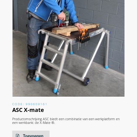
CODE: 990609161
ASC X-mate
Productomschrijving ASC biedt een combinatie van een werkplatform en
een werkbank: de X-Mate ®.
Toevoegen