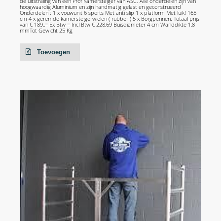
de uitstraling van een Prof Kamersteiger van ASC. Alle onderdelen zijn van
hoogwaardig Aluminium en zijn handmatig gelast en geconstrueerd
Onderdelen : 1 x vouwunit 6 sports Met anti slip 1 x platform Met luik! 165
cm 4 x geremde kamersteigerwielen ( rubber ) 5 x Borgpennen. Totaal prijs
van € 189,,= Ex Btw = Incl Btw € 228,69 Buisdiameter 4 cm Wanddikte 1,8
mmTot Gewicht 25 Kg
Toevoegen