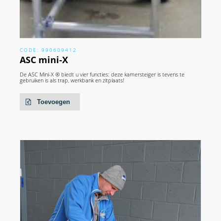
CODE: 990609412
ASC mini-X
De ASC Mini-X ® biedt u vier functies: deze kamersteiger is tevens te
gebruiken is als trap, werkbank en zitplaats!
Toevoegen