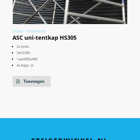
CODE: 70934305
ASC uni-tentkap HS305
2x stndr.
3xHS305
1xzeil305x400
4x kopp. st.
Toevoegen