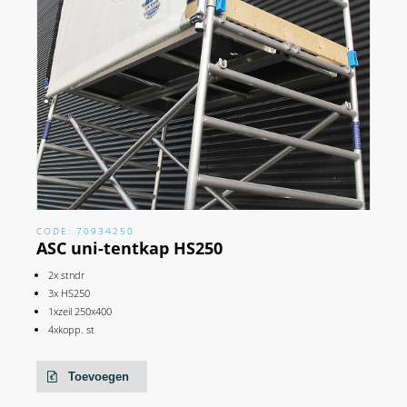
CODE: 70934250
ASC uni-tentkap HS250
2x stndr
3x HS250
1xzeil 250x400
4xkopp. st
Toevoegen