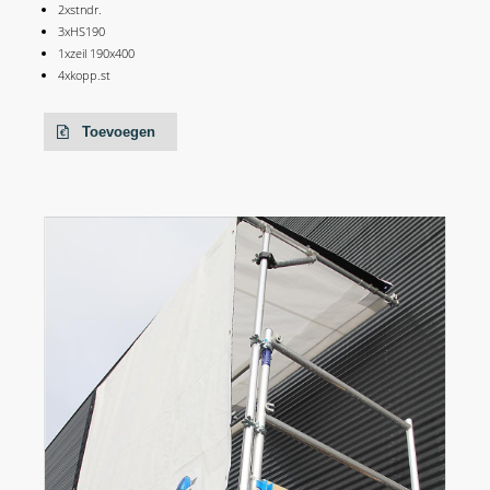
2xstndr.
3xHS190
1xzeil 190x400
4xkopp.st
Toevoegen