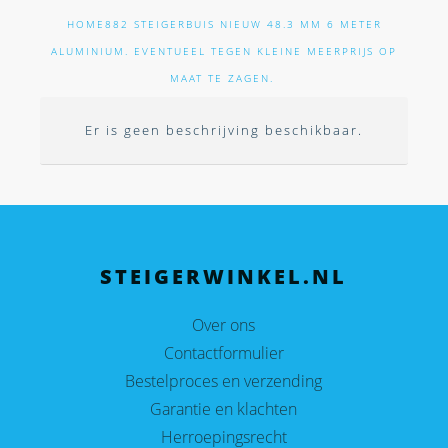
HOME
882 STEIGERBUIS NIEUW 48.3 MM 6 METER
ALUMINIUM. EVENTUEEL TEGEN KLEINE MEERPRIJS OP
MAAT TE ZAGEN.
Er is geen beschrijving beschikbaar.
STEIGERWINKEL.NL
Over ons
Contactformulier
Bestelproces en verzending
Garantie en klachten
Herroepingsrecht