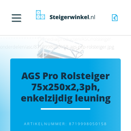
****************/media/producten/ASC/rolsteiger-
onderdelen/asc/8719998050158-ags-pro-rolsteiger.jpg
AGS Pro Rolsteiger
75x250x2,3ph,
enkelzijdig leuning
ARTIKELNUMMER: 8719998050158