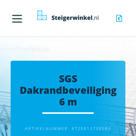
****************/media/producten/dakrandbeveiliging/sgs-
dakrandbeveiliging.jpg
SGS
Dakrandbeveiliging
6 m
ARTIKELNUMMER: 8720812730583