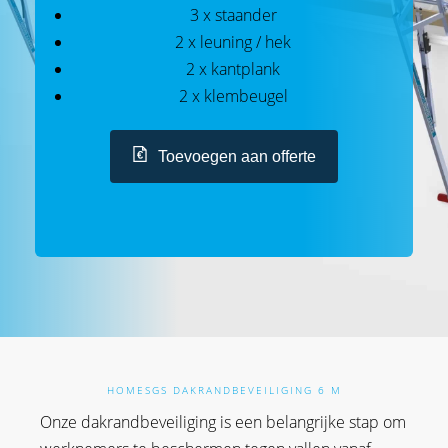
3 x staander
2 x leuning / hek
2 x kantplank
2 x klembeugel
Toevoegen aan offerte
HOME
SGS DAKRANDBEVEILIGING 6 M
Onze dakrandbeveiliging is een belangrijke stap om